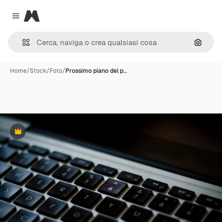
Magnific
Close menu
Cerca 
Home
/
Stock
/
Foto
/
Prossimo piano del p…
Premium