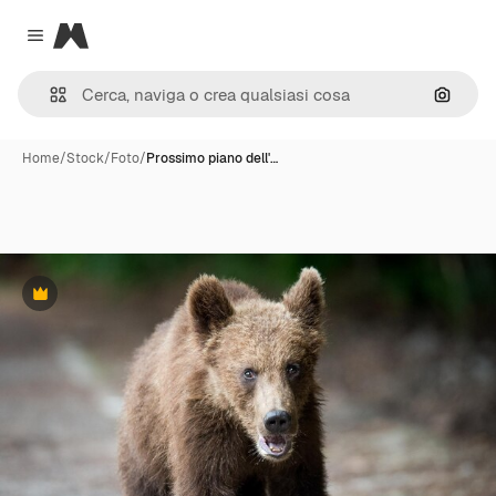
Magnific
Close menu
Cerca 
Home
/
Stock
/
Foto
/
Prossimo piano dell'…
Premium