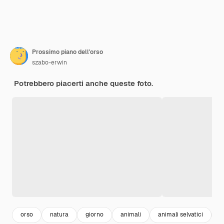
Prossimo piano dell'orso
szabo-erwin
Potrebbero piacerti anche queste foto.
orso
natura
giorno
animali
animali selvatici
a