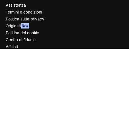
Assistenza
Termini e condizioni
Politica sulla privacy
Originali
New
Politica dei cookie
Centro di fiducia
Affiliati
Aziende
Azienda
Prezzi
Chi siamo
Recensioni
Lavora con noi
Cerca tendenze
Blog
Eventi
Slidesgo