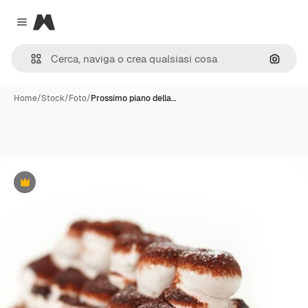
Magnific
Close menu
Cerca 
Home
/
Stock
/
Foto
/
Prossimo piano della…
Premium