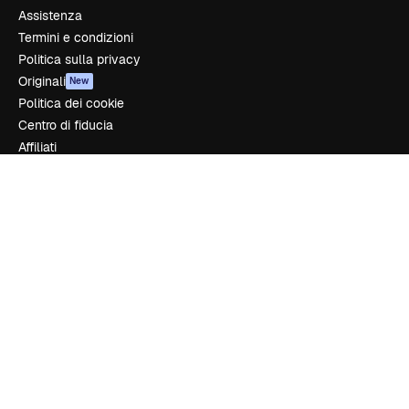
Assistenza
Termini e condizioni
Politica sulla privacy
Originali
New
Politica dei cookie
Centro di fiducia
Affiliati
Aziende
Azienda
Prezzi
Chi siamo
Recensioni
Lavora con noi
Cerca tendenze
Blog
Eventi
Slidesgo