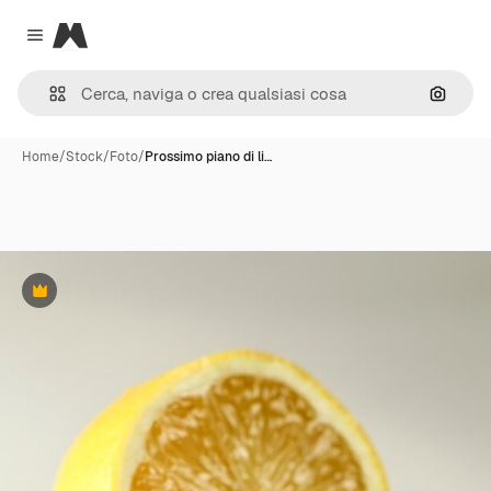
Magnific
Close menu
Cerca 
Home
/
Stock
/
Foto
/
Prossimo piano di li…
Premium