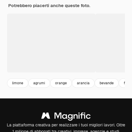
Potrebbero piacerti anche queste foto.
limone
agrumi
orange
arancia
bevande
frutt
La piattaforma creativa per realizzare i tuoi migliori lavori. Oltre
1 milione di abbonati tra creativi, imprese, agenzie e studi.