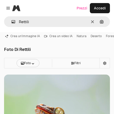
Magnific
Prezzi
Accedi
Close menu
Cancella
Cerca 
Crea un'immagine IA
Crea un video IA
Natura
Deserto
Fores
Foto Di Rettili
Foto
Filtri