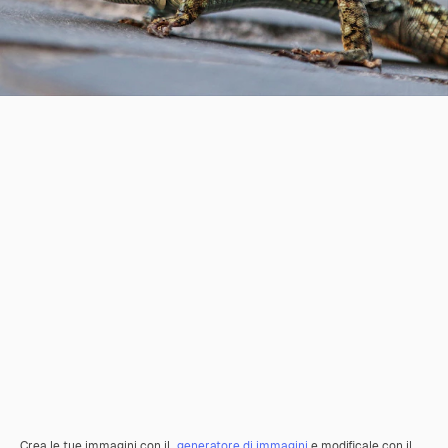
Crea le tue immagini con il
generatore di immagini
e modificale con il