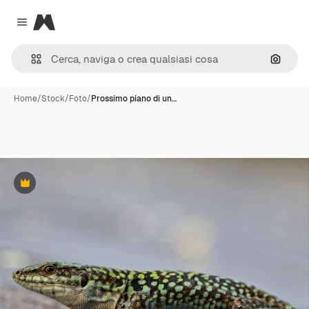
Magnific
Close menu
Cerca 
Home
/
Stock
/
Foto
/
Prossimo piano di un…
Premium