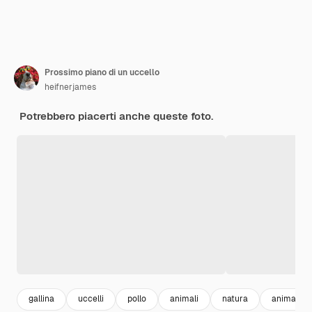
Prossimo piano di un uccello
heifnerjames
Potrebbero piacerti anche queste foto.
gallina
uccelli
pollo
animali
natura
animali se