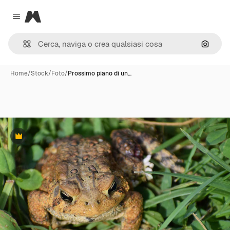
Magnific
Close menu
Cerca 
Home
/
Stock
/
Foto
/
Prossimo piano di un…
Premium