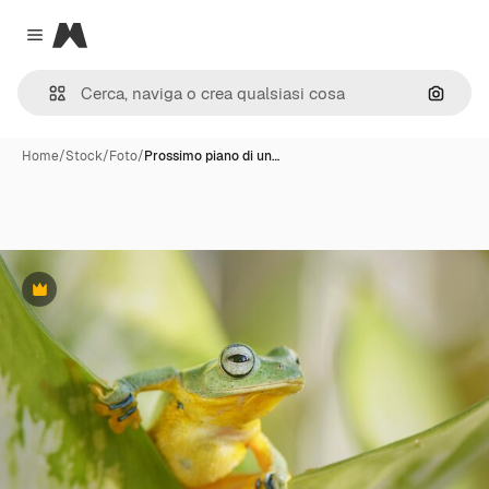
Magnific
Close menu
Cerca 
Home
/
Stock
/
Foto
/
Prossimo piano di un…
Premium