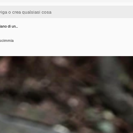
iano di un…
 scimmia