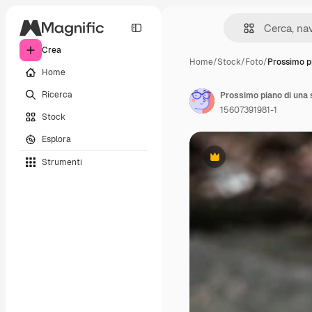
Crea
Home
/
Stock
/
Foto
/
Prossimo p
Home
Ricerca
Prossimo piano di una
15607391981-1
Stock
Esplora
Strumenti
Premium