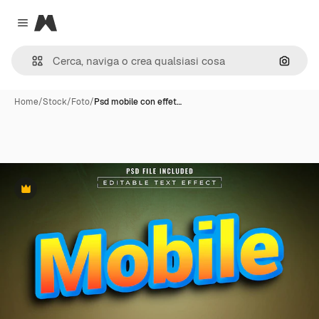
Magnific
Close menu
Cerca 
Home
/
Stock
/
Foto
/
Psd mobile con effet…
Premium