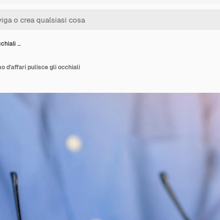
cchiali …
o d'affari pulisce gli occhiali