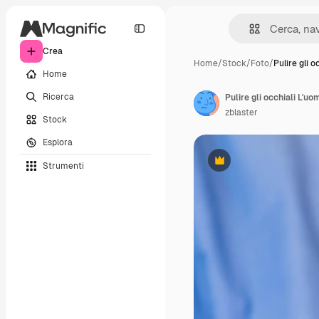
Crea
Home
/
Stock
/
Foto
/
Pulire gli o
Home
Ricerca
Pulire gli occhiali L'uom
zblaster
Stock
Esplora
Strumenti
Premium