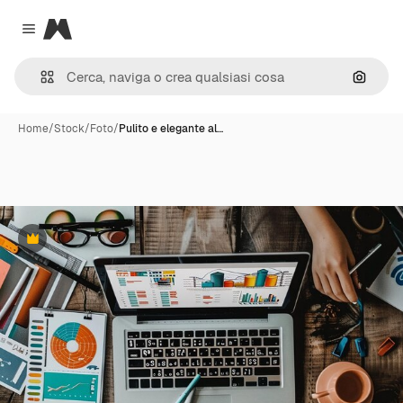
Magnific
Close menu
Cerca 
Home
/
Stock
/
Foto
/
Pulito e elegante al…
Premium