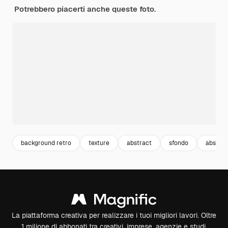
Potrebbero piacerti anche queste foto.
background retro
texture
abstract
sfondo
abstrac
La piattaforma creativa per realizzare i tuoi migliori lavori. Oltre
1 milione di abbonati tra creativi, imprese, agenzie e studi.