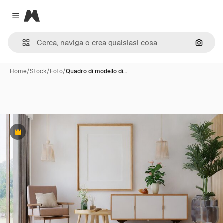
Magnific
Close menu
Cerca 
Home
/
Stock
/
Foto
/
Quadro di modello di…
Premium