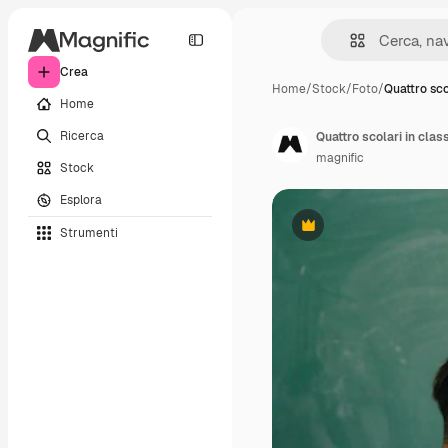
Crea
Home
/
Stock
/
Foto
/
Quattro sco
Home
Ricerca
Quattro scolari in clas
magnific
Stock
Esplora
Strumenti
Premium