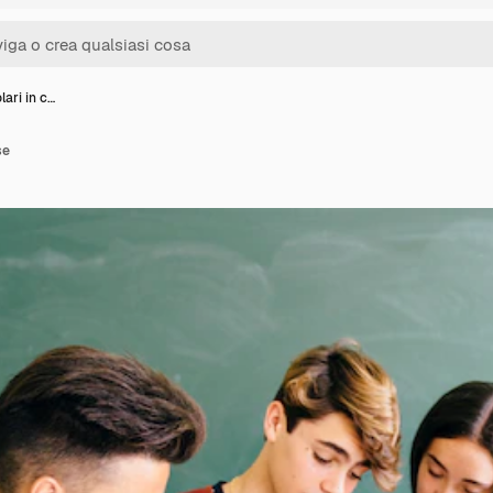
lari in c…
se