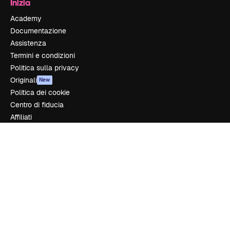
Inizia
Academy
Documentazione
Assistenza
Termini e condizioni
Politica sulla privacy
Originali
New
Politica dei cookie
Centro di fiducia
Affiliati
Aziende
Azienda
Prezzi
Chi siamo
Recensioni
Lavora con noi
Cerca tendenze