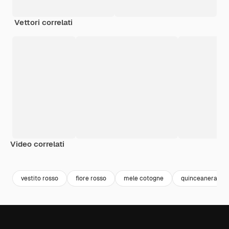
Vettori correlati
Video correlati
Premium
Premium
Generato dall'IA
Premium
Premium
Generato da
vestito rosso
fiore rosso
mele cotogne
quinceanera