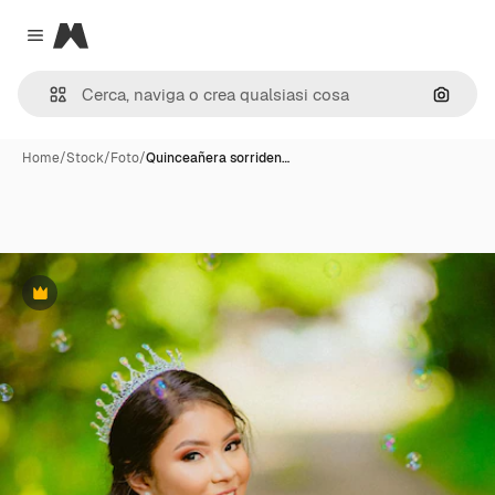
Magnific
Close menu
Cerca 
Home
/
Stock
/
Foto
/
Quinceañera sorriden…
Premium