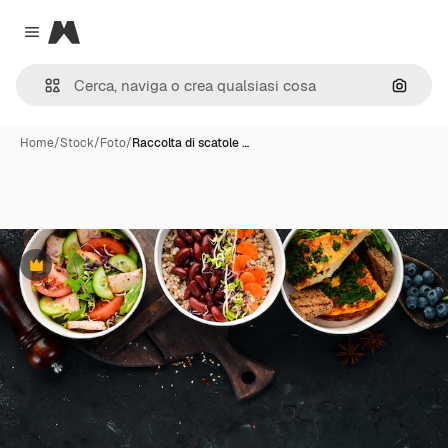
Magnific
Close menu
Cerca 
Home
/
Stock
/
Foto
/
Raccolta di scatole …
Premium