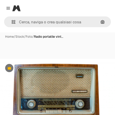
Magnific
Close menu
Cerca 
Home
/
Stock
/
Foto
/
Radio portatile vint…
Premium