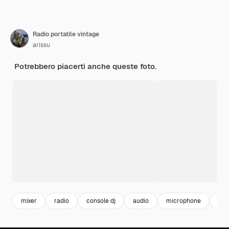
Radio portatile vintage
arissu
Potrebbero piacerti anche queste foto.
mixer
radio
console dj
audio
microphone
vol