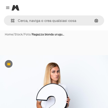
Magnific
Close menu
Cerca 
Home
/
Stock
/
Foto
/
Ragazza bionda urugu…
Premium