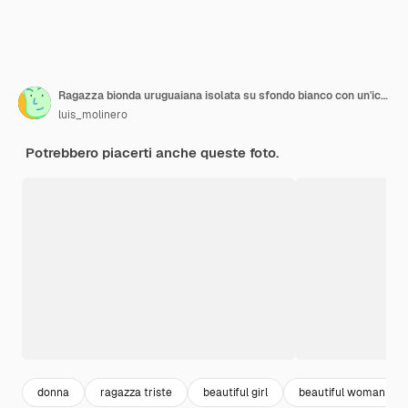
Ragazza bionda uruguaiana isolata su sfondo bianco con un'icona a forma di punto interrogativo e con un'espressione triste
luis_molinero
Potrebbero piacerti anche queste foto.
donna
ragazza triste
beautiful girl
beautiful woman