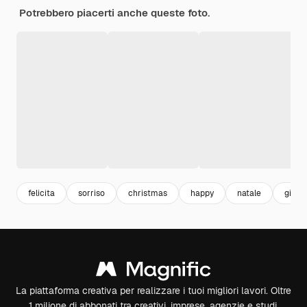
Potrebbero piacerti anche queste foto.
felicita
sorriso
christmas
happy
natale
giocat
La piattaforma creativa per realizzare i tuoi migliori lavori. Oltre
1 milione di abbonati tra creativi, imprese, agenzie e studi.