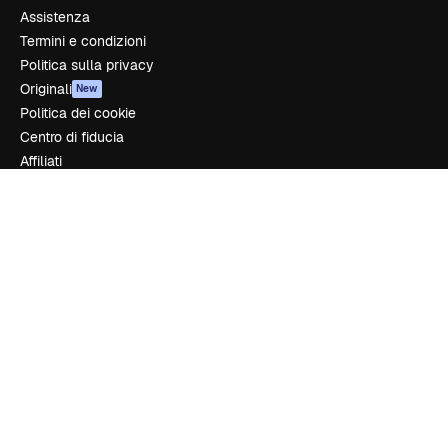
Assistenza
Termini e condizioni
Politica sulla privacy
Originali
New
Politica dei cookie
Centro di fiducia
Affiliati
Aziende
Azienda
Prezzi
Chi siamo
Recensioni
Lavora con noi
Cerca tendenze
Blog
Eventi
Slidesgo