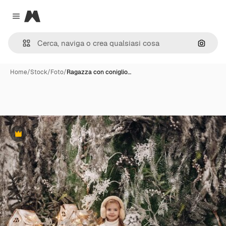
Magnific
Close menu
Cerca 
Home
/
Stock
/
Foto
/
Ragazza con coniglio…
Premium