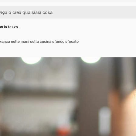
n la tazza…
ianca nelle mani sulla cucina sfondo sfocato