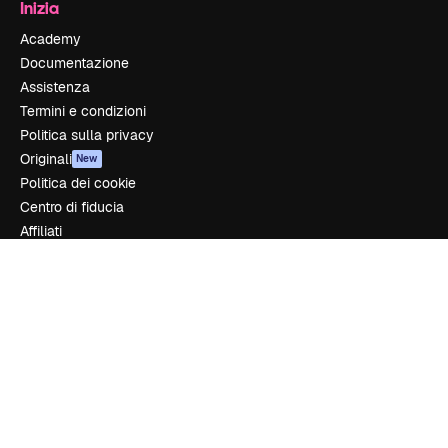
Inizia
Academy
Documentazione
Assistenza
Termini e condizioni
Politica sulla privacy
Originali
New
Politica dei cookie
Centro di fiducia
Affiliati
Aziende
Azienda
Prezzi
Chi siamo
Recensioni
Lavora con noi
Cerca tendenze