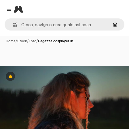
Magnific
Close menu
Cerca 
Home
/
Stock
/
Foto
/
Ragazza cosplayer in…
Premium