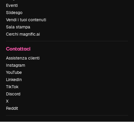
Eventi
Slidesgo
Vendi i tuoi contenuti
Sala stampa
Cerchi magnific.ai
Contattaci
Assistenza clienti
Instagram
YouTube
LinkedIn
TikTok
Discord
X
Reddit
Copyright © 2010-
2026
Freepik Company S.L.U.
Tutti i diritti riservati
.