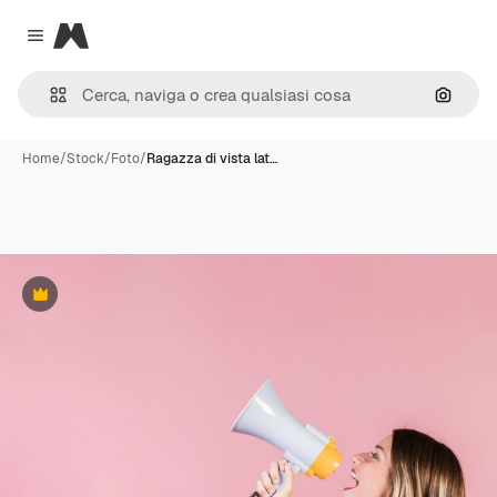
Magnific
Close menu
Cerca 
Home
/
Stock
/
Foto
/
Ragazza di vista lat…
Premium