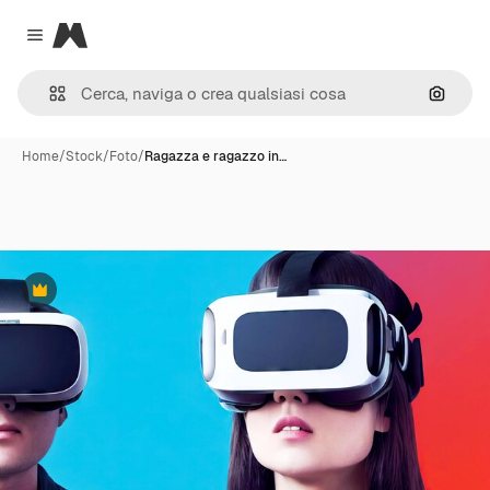
Magnific
Close menu
Cerca 
Home
/
Stock
/
Foto
/
Ragazza e ragazzo in…
Premium