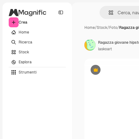
Crea
Home
/
Stock
/
Foto
/
Ragazza gi
Home
Ricerca
Ragazza giovane hipster
laskoart
Stock
Esplora
Strumenti
Premium