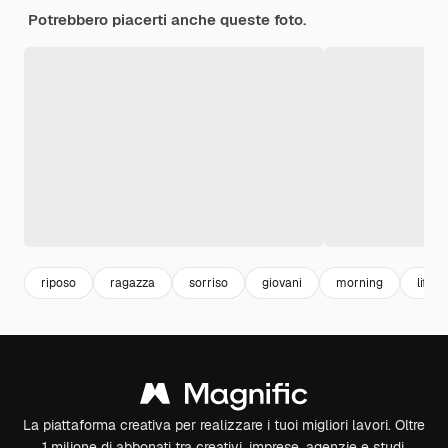
Potrebbero piacerti anche queste foto.
riposo
ragazza
sorriso
giovani
morning
lifest
La piattaforma creativa per realizzare i tuoi migliori lavori. Oltre
1 milione di abbonati tra creativi, imprese, agenzie e studi.