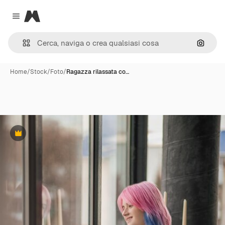
Magnific
Close menu
Cerca 
Home
/
Stock
/
Foto
/
Ragazza rilassata co…
Premium