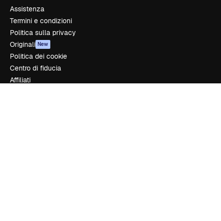
Assistenza
Termini e condizioni
Politica sulla privacy
Originali
New
Politica dei cookie
Centro di fiducia
Affiliati
Aziende
Azienda
Prezzi
Chi siamo
Recensioni
Lavora con noi
Cerca tendenze
Blog
Eventi
Slidesgo