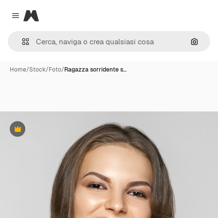
Magnific
Close menu
Cerca 
Home
/
Stock
/
Foto
/
Ragazza sorridente s…
Premium