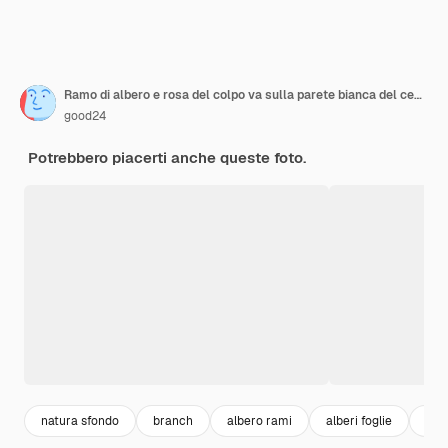
Ramo di albero e rosa del colpo va sulla parete bianca del cemento con la cornice. Rendering 3D di sfondo.
good24
Potrebbero piacerti anche queste foto.
natura sfondo
branch
albero rami
alberi foglie
albe