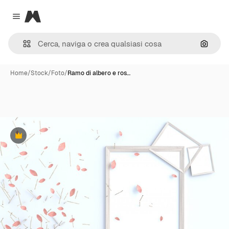
Magnific
Close menu
Cerca 
Home
/
Stock
/
Foto
/
Ramo di albero e ros…
Premium