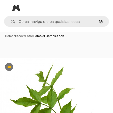
Magnific
Close menu
Cerca 
Home
/
Stock
/
Foto
/
Ramo di Campsis con …
Premium