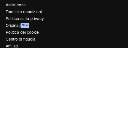
Assistenza
Termini e condizioni
Politica sulla privacy
Originali
New
Politica dei cookie
Centro di fiducia
Affiliati
Aziende
Azienda
Prezzi
Chi siamo
Recensioni
Lavora con noi
Cerca tendenze
Blog
Eventi
Slidesgo