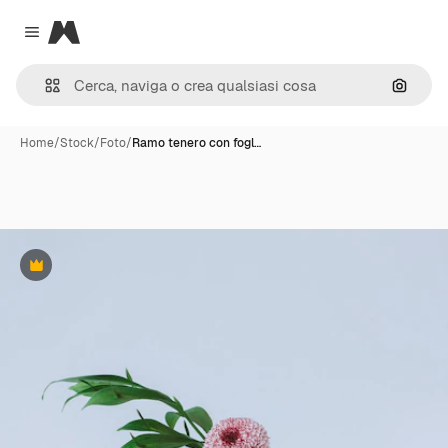
Magnific
Close menu
Cerca 
Home
/
Stock
/
Foto
/
Ramo tenero con fogl…
Premium