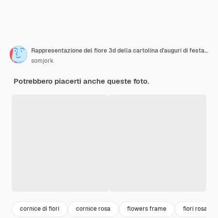
Rappresentazione del fiore 3d della cartolina d'auguri di festa della mamma con il percorso di ritaglio.
somjork
Potrebbero piacerti anche queste foto.
cornice di fiori
cornice rosa
flowers frame
fiori rosa