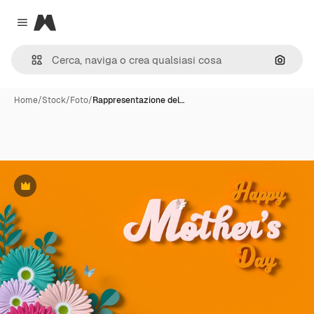
Magnific
Close menu
Cerca 
Home
/
Stock
/
Foto
/
Rappresentazione del…
Premium