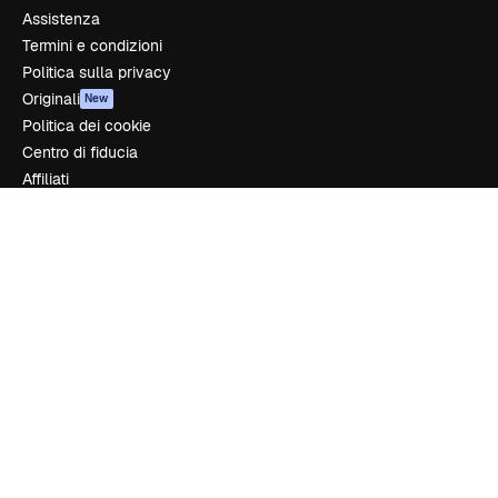
Assistenza
Termini e condizioni
Politica sulla privacy
Originali
New
Politica dei cookie
Centro di fiducia
Affiliati
Aziende
Azienda
Prezzi
Chi siamo
Recensioni
Lavora con noi
Cerca tendenze
Blog
Eventi
Slidesgo