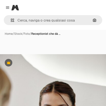
Magnific
Close menu
Cerca 
Home
/
Stock
/
Foto
/
Receptionist che dà …
Premium