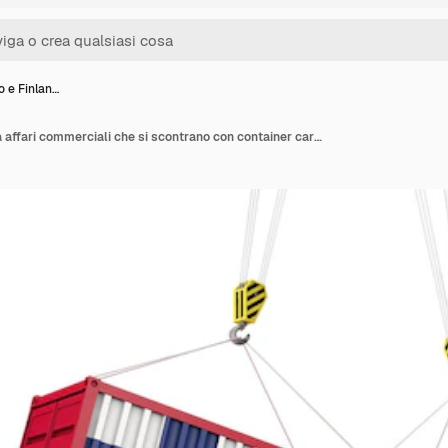
o e Finlan…
Regno Unito e Finlandia affari commerciali che si scontrano con container cargo d rendering