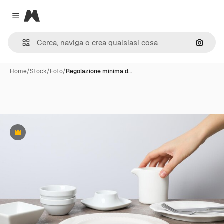
Magnific
Close menu
Cerca 
Home
/
Stock
/
Foto
/
Regolazione minima d…
Premium