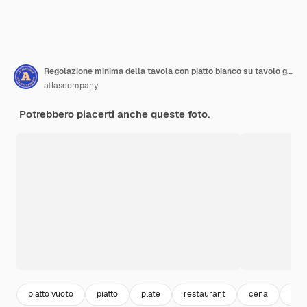
Regolazione minima della tavola con piatto bianco su tavolo grigio testurizzato
atlascompany
Potrebbero piacerti anche queste foto.
piatto vuoto
piatto
plate
restaurant
cena
rist