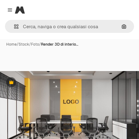
Magnific
Close menu
Cerca 
Home
/
Stock
/
Foto
/
Render 3D di interio…
Premium