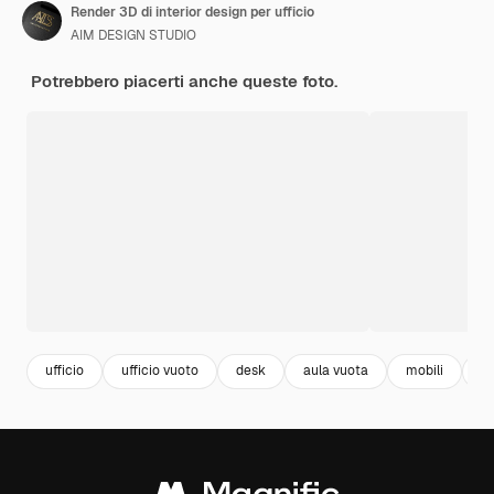
Render 3D di interior design per ufficio
AIM DESIGN STUDIO
Potrebbero piacerti anche queste foto.
ufficio
ufficio vuoto
desk
aula vuota
mobili
sc