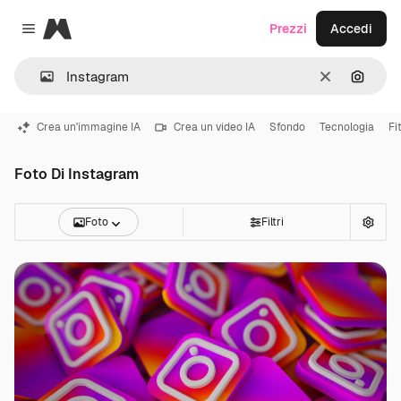
Magnific
Prezzi
Accedi
Close menu
Cancella
Cerca 
Crea un'immagine IA
Crea un video IA
Sfondo
Tecnologia
Fi
Foto Di Instagram
Foto
Filtri