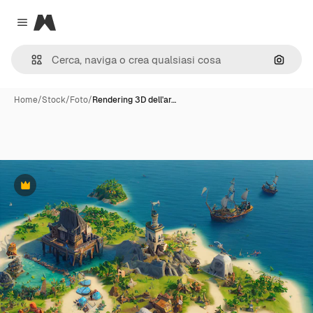
Magnific
Close menu
Cerca 
Home
/
Stock
/
Foto
/
Rendering 3D dell'ar…
Premium