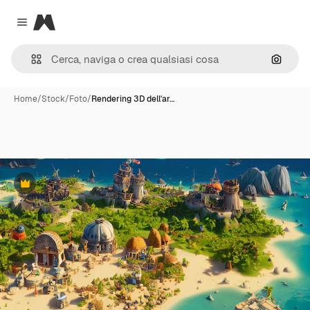
Magnific
Close menu
Cerca 
Home
/
Stock
/
Foto
/
Rendering 3D dell'ar…
Premium