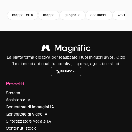
Premium
Premium
Premium
Premium
mappa terra
mappa
geografia
continenti
world
La piattaforma creativa per realizzare i tuoi migliori lavori. Oltre
1 milione di abbonati tra creativi, imprese, agenzie e studi.
Italiano
Prodotti
Spaces
Assistente IA
Generatore di immagini IA
Generatore di video IA
Sintetizzatore vocale IA
Contenuti stock