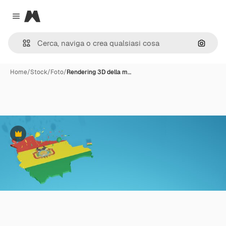
Magnific
Close menu
Cerca 
Home
/
Stock
/
Foto
/
Rendering 3D della m…
Premium