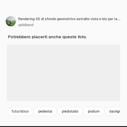
Rendering 3D di sfondo geometrico astratto viola e blu per la pubblicità del prodotto
yaiblband
Potrebbero piacerti anche queste foto.
futuristico
pedestal
piedistallo
podium
background