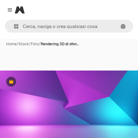
Magnific
Close menu
Cerca 
Home
/
Stock
/
Foto
/
Rendering 3D di sfon…
Premium