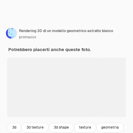
Rendering 3D di un modello geometrico astratto bianco
promaxxx
Potrebbero piacerti anche queste foto.
3d
3d texture
3d shape
texture
geometria
pa