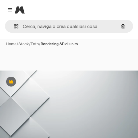
Magnific
Close menu
Cerca 
Home
/
Stock
/
Foto
/
Rendering 3D di un m…
Premium