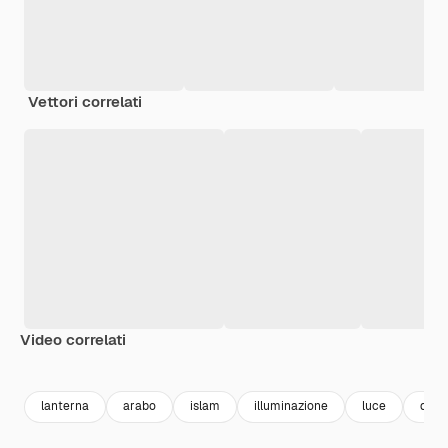
Vettori correlati
Video correlati
Premium
Premium
Premium
Premium
Generato da
lanterna
arabo
islam
illuminazione
luce
desi