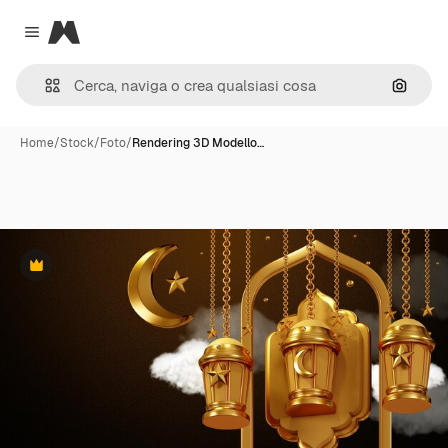
Magnific
Close menu
Cerca 
Home
/
Stock
/
Foto
/
Rendering 3D Modello…
Premium