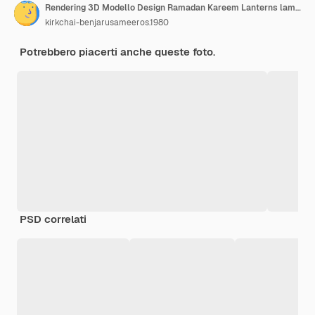
Rendering 3D Modello Design Ramadan Kareem Lanterns lampade color oro religione islamica
kirkchai-benjarusameeros.1980
Potrebbero piacerti anche queste foto.
PSD correlati