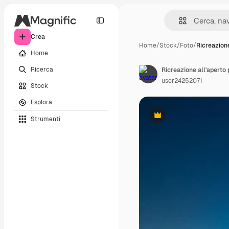
Crea
Home
/
Stock
/
Foto
/
Ricreazione
Home
Ricerca
user24252071
Stock
Esplora
Strumenti
Premium