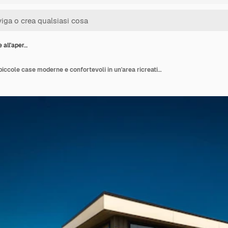
 all'aper…
Ricreazione all'aperto piccole case moderne e confortevoli in un'area ricreativa suburbana Vacanza in campeggio in famiglia