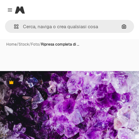
Magnific
Close menu
Cerca 
Home
/
Stock
/
Foto
/
Ripresa completa di …
Premium