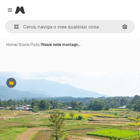
Magnific
Close menu
Cerca 
Home
/
Stock
/
Foto
/
Risaie nelle montagn…
Premium