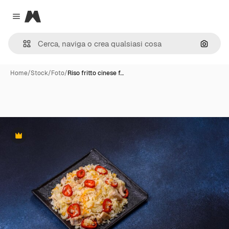
Magnific
Close menu
Cerca 
Home
/
Stock
/
Foto
/
Riso fritto cinese f…
Premium