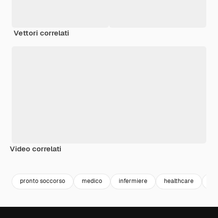
Vettori correlati
Video correlati
Premium
Premium
Generato dall'IA
Premium
Premium
Generato da
pronto soccorso
medico
infermiere
healthcare
me