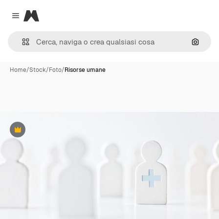
Magnific
Close menu
Cerca 
Home
/
Stock
/
Foto
/
Risorse umane
Premium