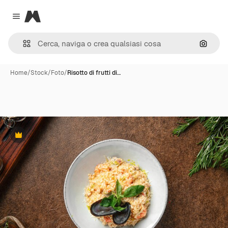
Magnific
Close menu
Cerca 
Home
/
Stock
/
Foto
/
Risotto di frutti di…
Premium