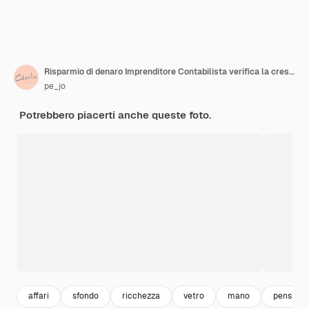
Risparmio di denaro Imprenditore Contabilista verifica la crescita dell'attività e risparmia denaro impilando monete con la calcolatrice Concetto di contabilità
pe_jo
Potrebbero piacerti anche queste foto.
affari
sfondo
ricchezza
vetro
mano
pension