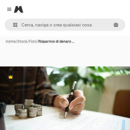
Magnific
Close menu
Cerca 
Home
/
Stock
/
Foto
/
Risparmio di denaro …
Premium