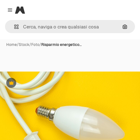
Magnific
Close menu
Cerca 
Home
/
Stock
/
Foto
/
Risparmio energetico…
Premium