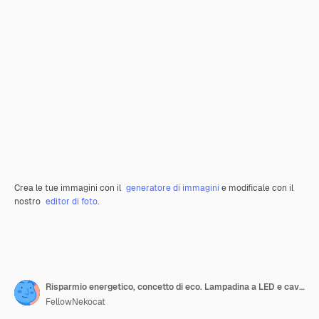
Crea le tue immagini con il
generatore di immagini
e modificale con il
nostro
editor di foto
.
Risparmio energetico, concetto di eco. Lampadina a LED e cavo di alimentazione elettrica, sfondo giallo, design quadrato, vista dall'alto e disposizione piatta con foto dello spazio di copia
FellowNekocat