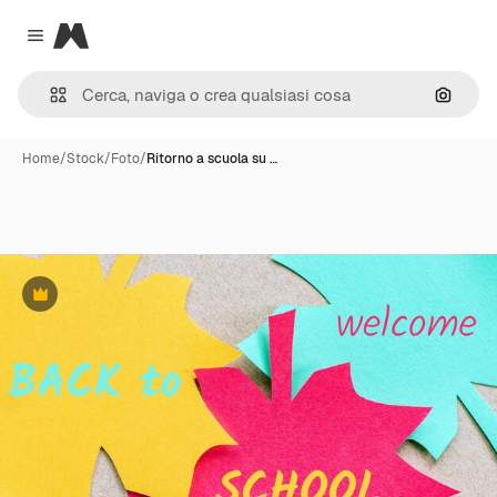
Magnific
Close menu
Cerca 
Home
/
Stock
/
Foto
/
Ritorno a scuola su …
Premium